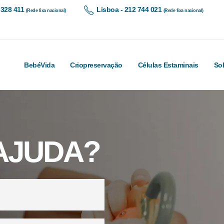
 328 411
Lisboa - 212 744 021
(Rede fixa nacional)
(Rede fixa nacional)
BebéVida
Criopreservação
Células Estaminais
So
AJUDA?