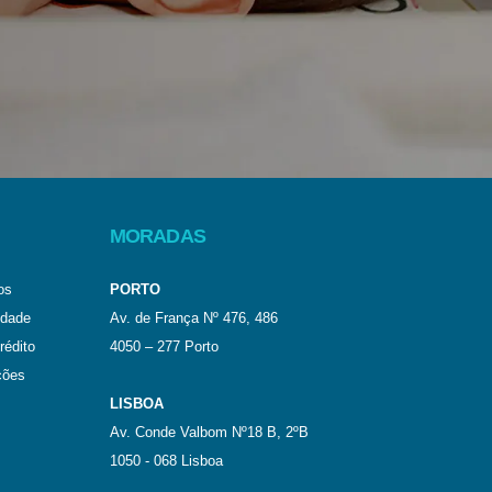
MORADAS
os
PORTO
idade
Av. de França Nº 476, 486
rédito
4050 – 277 Porto
ções
LISBOA
Av. Conde Valbom Nº18 B, 2ºB
1050 - 068 Lisboa