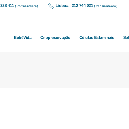
 328 411
Lisboa - 212 744 021
(Rede fixa nacional)
(Rede fixa nacional)
BebéVida
Criopreservação
Células Estaminais
So