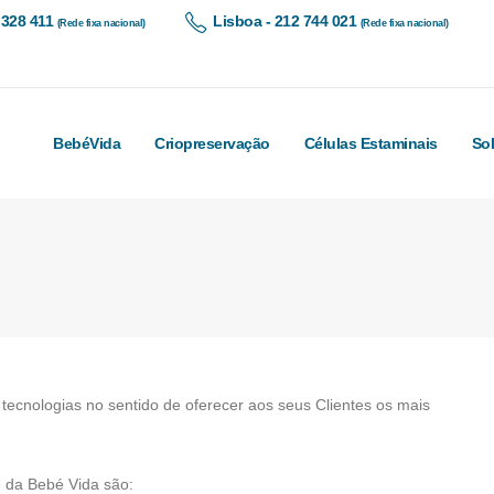
 328 411
Lisboa - 212 744 021
(Rede fixa nacional)
(Rede fixa nacional)
BebéVida
Criopreservação
Células Estaminais
So
tecnologias no sentido de oferecer aos seus Clientes os mais
de da Bebé Vida são: