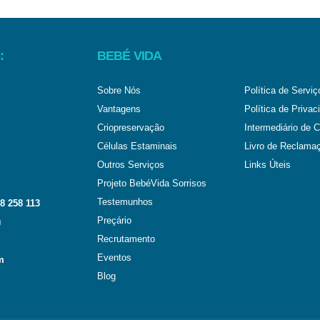
:
BEBÉ VIDA
Sobre Nós
Política de Serviç
Vantagens
Política de Privac
Criopreservação
Intermediário de C
Células Estaminais
Livro de Reclama
Outros Serviços
Links Úteis
Projeto BebéVida Sorrisos
Testemunhos
8 258 113
Preçário
l
Recrutamento
Eventos
m
Blog