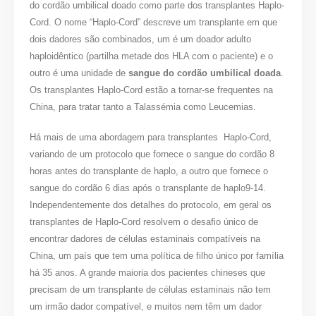
do cordão umbilical doado como parte dos transplantes Haplo-
Cord. O nome “Haplo-Cord” descreve um transplante em que
dois dadores são combinados, um é um doador adulto
haploidêntico (partilha metade dos HLA com o paciente) e o
outro é uma unidade de
sangue do cordão umbilical doada
.
Os transplantes Haplo-Cord estão a tornar-se frequentes na
China, para tratar tanto a Talassémia como Leucemias.
Há mais de uma abordagem para transplantes Haplo-Cord,
variando de um protocolo que fornece o sangue do cordão 8
horas antes do transplante de haplo, a outro que fornece o
sangue do cordão 6 dias após o transplante de haplo9-14.
Independentemente dos detalhes do protocolo, em geral os
transplantes de Haplo-Cord resolvem o desafio único de
encontrar dadores de células estaminais compatíveis na
China, um país que tem uma política de filho único por família
há 35 anos. A grande maioria dos pacientes chineses que
precisam de um transplante de células estaminais não tem
um irmão dador compatível, e muitos nem têm um dador