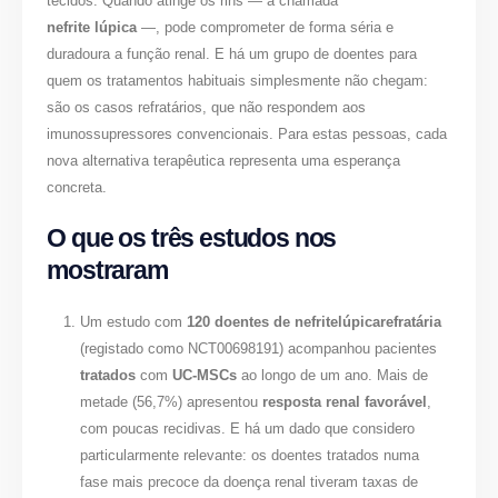
tecidos. Quando atinge os rins — a chamada
nefrite lúpica
—, pode comprometer de forma séria e
duradoura a função renal. E há um grupo de doentes para
quem os tratamentos habituais simplesmente não chegam:
são os casos refratários, que não respondem aos
imunossupressores convencionais. Para estas pessoas, cada
nova alternativa terapêutica representa uma esperança
concreta.
O que os três estudos nos
mostraram
Um estudo com
120 doentes de nefritelúpicarefratária
(registado como NCT00698191) acompanhou pacientes
tratados
com
UC-MSCs
ao longo de um ano. Mais de
metade (56,7%) apresentou
resposta renal favorável
,
com poucas recidivas. E há um dado que considero
particularmente relevante: os doentes tratados numa
fase mais precoce da doença renal tiveram taxas de