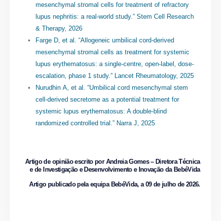
mesenchymal stromal cells for treatment of refractory
lupus nephritis: a real-world study.”
Stem Cell Research
& Therapy, 2026
Farge D, et al. “Allogeneic umbilical cord-derived
mesenchymal stromal cells as treatment for systemic
lupus erythematosus: a single-centre, open-label, dose-
escalation, phase 1 study.” Lancet Rheumatology, 2025
Nurudhin A, et al. “Umbilical cord mesenchymal stem
cell-derived secretome as a potential treatment for
systemic lupus erythematosus: A double-blind
randomized controlled trial.” Narra J, 2025
Artigo de opinião escrito por
Andreia Gomes – Diretora Técnica
e de Investigação e Desenvolvimento e Inovação da BebéVida
Artigo publicado pela equipa BebéVida, a 09 de julho de 2026.