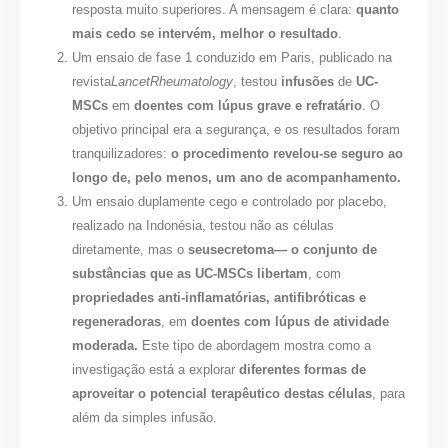
resposta muito superiores. A mensagem é clara:
quanto
mais cedo se intervém, melhor o resultado
.
Um ensaio de fase 1 conduzido em Paris, publicado na
revista
LancetRheumatology
, testou
infusões
de
UC-
MSCs
em
doentes com lúpus grave e refratário
. O
objetivo principal era a segurança, e os resultados foram
tranquilizadores:
o procedimento revelou-se seguro ao
longo de, pelo menos, um ano de acompanhamento.
Um ensaio duplamente cego e controlado por placebo,
realizado na Indonésia, testou não as células
diretamente, mas o
seusecretoma— o conjunto de
substâncias que as UC-MSCs libertam
, com
propriedades anti-inflamatórias, antifibróticas e
regeneradoras
, em
doentes com lúpus de atividade
moderada.
Este tipo de abordagem mostra como a
investigação está a explorar
diferentes formas de
aproveitar o potencial terapêutico destas células
, para
além da simples infusão.