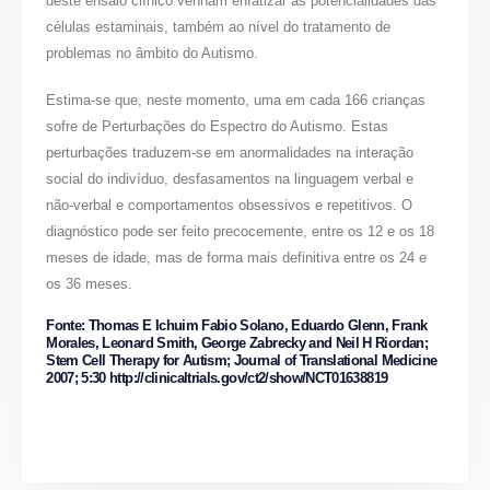
deste ensaio clínico venham enfatizar as potencialidades das
células estaminais, também ao nível do tratamento de
problemas no âmbito do Autismo.
Estima-se que, neste momento, uma em cada 166 crianças
sofre de Perturbações do Espectro do Autismo. Estas
perturbações traduzem-se em anormalidades na interação
social do indivíduo, desfasamentos na linguagem verbal e
não-verbal e comportamentos obsessivos e repetitivos. O
diagnóstico pode ser feito precocemente, entre os 12 e os 18
meses de idade, mas de forma mais definitiva entre os 24 e
os 36 meses.
Fonte: Thomas E Ichuim Fabio Solano, Eduardo Glenn, Frank
Morales, Leonard Smith, George Zabrecky and Neil H Riordan;
Stem Cell Therapy for Autism; Journal of Translational Medicine
2007; 5:30 http://clinicaltrials.gov/ct2/show/NCT01638819