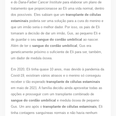
e do
Dana-Farber Cancer Institute
para elaborar um plano de
tratamento que proporcionasse ao Eli uma vida normal, dentro
dos possíveis. Eles sabiam que um
transplante de células
estaminais
poderia ser uma solução para a cura do menino e
que um irmão seria o melhor dador. Por isso, os pais de Eli
tomaram a decisão de dar um irmão, Gus, ao pequeno Eli e
de guardar o seu
sangue do cordão umbilical
ao nascer.
Além de ter o
sangue do cordão umbilical
, Gus era
geneticamente próximo o suficiente de Eli para ser, também,
um dador de medula óssea.
Em 2020, Eli tinha quase 10 anos, mas devido à pandemia da
Covid-19, existiram vários atrasos e o menino só conseguiu
receber o tão esperado
transplante de células estaminais
em maio de 2021. A família decidiu ainda aproveitar todas as
opções e prosseguir com um transplante combinado de
sangue do cordão umbilical
e medula óssea de pequeno
Gus. Um ano após o
transplante de células estaminais
, Eli
tinha contagens sanguíneas normais e não havia nenhum