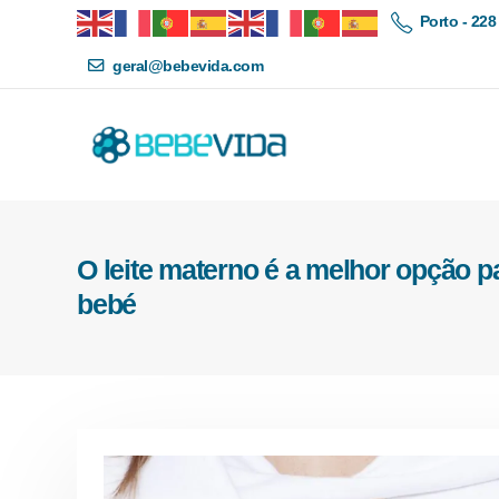
Porto - 228
geral@bebevida.com
O leite materno é a melhor opção p
bebé