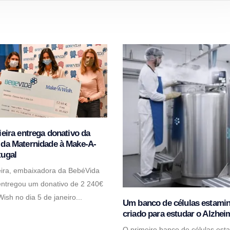
ieira entrega donativo da
 da Maternidade à Make-A-
tugal
eira, embaixadora da BebéVida
ntregou um donativo de 2 240€
ish no dia 5 de janeiro...
Um banco de células estamina
criado para estudar o Alzhei
O primeiro banco de células est