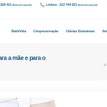
 328 411
Lisboa - 212 744 021
(Rede fixa nacional)
(Rede fixa nacional)
BebéVida
Criopreservação
Células Estaminais
So
ara a mãe e para o
O