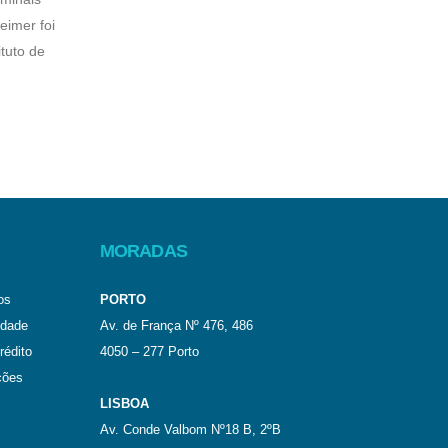
eimer foi
qual 
ituto de
sanguí
verme
plaqu
padrõe
Leia 
MORADAS
os
PORTO
idade
Av. de França Nº 476, 486
rédito
4050 – 277 Porto
ções
LISBOA
Av. Conde Valbom Nº18 B, 2ºB