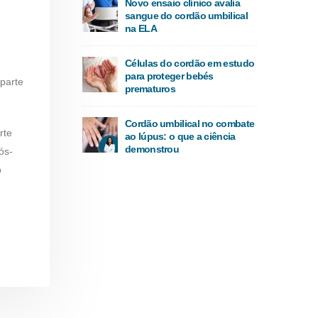
Novo ensaio clínico avalia
sangue do cordão umbilical
na ELA
Células do cordão em estudo
para proteger bebés
parte
prematuros
Cordão umbilical no combate
rte
ao lúpus: o que a ciência
demonstrou
ós-
o