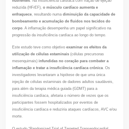
nutrientes
. Na insuficiência cardíaca com fração de ejeção
reduzida (HFrEF),
o músculo cardíaco aumenta e
enfraquece
, resultando numa
diminuição da capacidade de
bombeamento e acumulação de fluidos nos tecidos do
corpo
. A inflamação desempenha um papel significativo na
progressão da insuficiência cardíaca ao longo do tempo.
Este estudo teve como objetivo
examinar os efeitos da
utilização de células estaminais
(células precursoras
mesenquimais)
infundidas no coração para combater a
inflamação e tratar a insuficiência cardíaca crónica
. Os
investigadores levantaram a hipótese de que uma única
injeção de células estaminais de dadores adultos saudáveis,
para além da terapia médica guiada (GDMT) para a
insuficiência cardíaca, afetaria o número de vezes que os
participantes fossem hospitalizados por eventos de
insuficiência cardíaca e reduziria ataques cardíacos, AVC e/ou
morte.
O estudo “Randomized Trial of Targeted Transendocardial