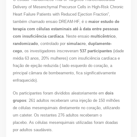
Delivery of Mesenchymal Precursor Cells in High-Risk Chronic
Heart Failure Patients with Reduced Ejection Fraction”,
também chamado ensaio DREAM-HF, é o
maior estudo de
terapia com células estaminais até à data entre pessoas
com insuficiência cardíaca
. Neste ensaio
multicêntrico
,
randomizado
, controlado por
simulacro
,
duplamente-
cego
, os investigadores inscreveram
537 participantes
(idade
média 63 anos, 20% mulheres) com insuficiência cardíaca e
fração de ejeção reduzida ( lado esquerdo do coração, a
principal câmara de bombeamento, fica significativamente
enfraquecido).
Os participantes foram divididos aleatoriamente em
dois
grupos
: 261 adultos receberam uma injeção de 150 milhões
de células mesenquimais diretamente no coração, utilizando
um cateter. Os restantes 276 adultos receberam o
placebo. As células mesenquimais utilizadas foram doadas
por adultos saudáveis.