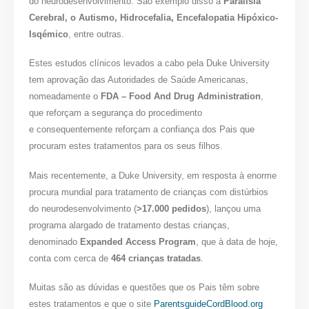
do neurodesenvolvimento. São exemplo disso a
Paralisia
Cerebral, o Autismo, Hidrocefalia, Encefalopatia Hipóxico-
Isqémico
, entre outras.
Estes estudos clínicos levados a cabo pela Duke University
tem aprovação das Autoridades de Saúde Americanas,
nomeadamente o
FDA – Food And Drug Administration
,
que reforçam a segurança do procedimento
e consequentemente reforçam a confiança dos Pais que
procuram estes tratamentos para os seus filhos.
Mais recentemente, a Duke University, em resposta à enorme
procura mundial para tratamento de crianças com distúrbios
do neurodesenvolvimento (
>17.000 pedidos
), lançou uma
programa alargado de tratamento destas crianças,
denominado
Expanded Access Program
, que à data de hoje,
conta com cerca de
464 crianças tratadas
.
Muitas são as dúvidas e questões que os Pais têm sobre
estes tratamentos e que o site
ParentsguideCordBlood.org