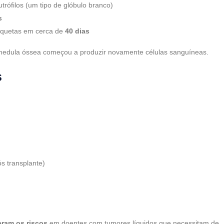
rófilos (um tipo de glóbulo branco)
s
aquetas em cerca de
40 dias
a medula óssea começou a produzir novamente células sanguíneas.
s
s transplante)
ram os riscos
em doentes com tumores líquidos que necessitam de