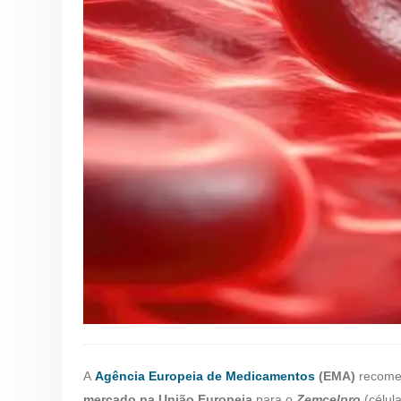
A
Agência Europeia de Medicamentos
(EMA)
recome
mercado na União Europeia
para o
Zemcelpro
(célul