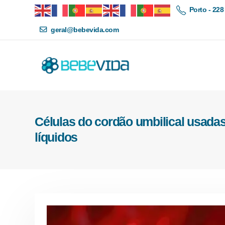
Porto - 228
geral@bebevida.com
Células do cordão umbilical usadas
líquidos