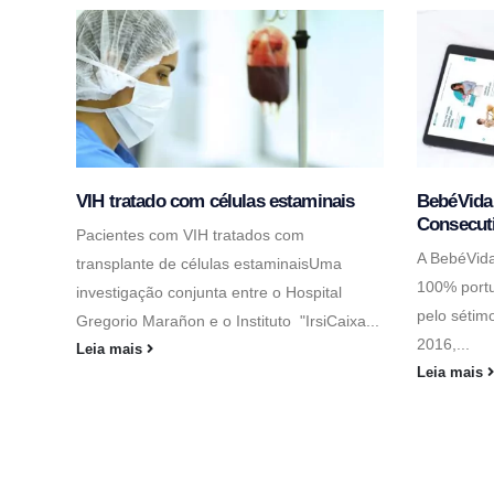
VIH tratado com células estaminais
BebéVida 
Consecut
Pacientes com VIH tratados com
A BebéVida
transplante de células estaminaisUma
100% portu
investigação conjunta entre o Hospital
pelo sétim
Gregorio Marañon e o Instituto "IrsiCaixa...
2016,...
Leia mais
Leia mais