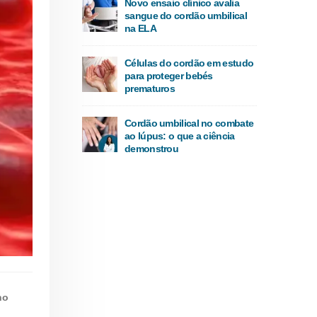
Novo ensaio clínico avalia
sangue do cordão umbilical
na ELA
Células do cordão em estudo
para proteger bebés
prematuros
Cordão umbilical no combate
ao lúpus: o que a ciência
demonstrou
no