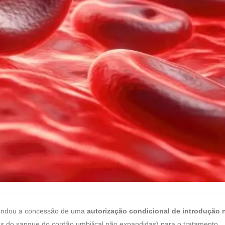
ndou a concessão de uma
autorização condicional de introdução 
as do sangue do cordão umbilical não expandidas) para o tratamento