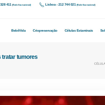
 328 411
Lisboa - 212 744 021
(Rede fixa nacional)
(Rede fixa nacional)
BebéVida
Criopreservação
Células Estaminais
So
 tratar tumores
CÉLULA