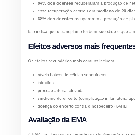
84% dos doentes
recuperaram a produção de neut
essa recuperação ocorreu em
mediana de 20 dia
68% dos doentes
recuperaram a produção de pl
Isto indica que o transplante foi bem-sucedido e que 
Efeitos adversos mais frequente
Os efeitos secundários mais comuns incluem:
níveis baixos de células sanguíneas
infeções
pressão arterial elevada
síndrome de enxerto (complicação inflamatória apó
doença do enxerto contra o hospedeiro (GvHD)
Avaliação da EMA
A EMA concluiu que
os benefícios do
Zemcelpro
supe