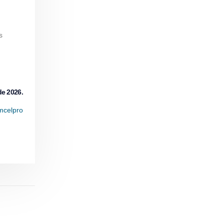
s
de 2026.
mcelpro