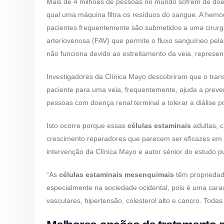
Mais de 4 milhões de pessoas no mundo sofrem de doen
qual uma máquina filtra os resíduos do sangue. A hemod
pacientes frequentemente são submetidos a uma cirurgi
arteriovenosa (FAV) que permite o fluxo sanguíneo pel
não funciona devido ao estreitamento da veia, represent
Investigadores da Clínica Mayo descobriram que o tran
paciente para uma veia, frequentemente, ajuda a preven
pessoas com doença renal terminal a tolerar a diálise 
Isto ocorre porque essas
células estaminais
adultas,
crescimento reparadores que parecem ser eficazes em ce
intervenção da Clínica Mayo e autor sénior do estudo 
“As
células estaminais mesenquimais
têm propriedade
especialmente na sociedade ocidental, pois é uma car
vasculares, hipertensão, colesterol alto e cancro. Toda