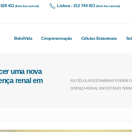
 328 411
Lisboa - 212 744 021
(Rede fixa nacional)
(Rede fixa nacional)
BebéVida
Criopreservação
Células Estaminais
So
ecer uma nova
ença renal em
AS CÉLULAS ESTAMINAIS PODEM 
DOENÇA RENAL EM ESTÁGIO TERM