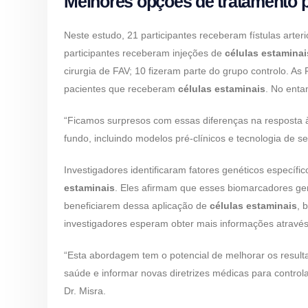
Melhores opções de tratamento 
Neste estudo, 21 participantes receberam fístulas arte
participantes receberam injeções de
células estamina
cirurgia de FAV; 10 fizeram parte do grupo controlo. A
pacientes que receberam
células estaminais
. No enta
“Ficamos surpresos com essas diferenças na resposta
fundo, incluindo modelos pré-clínicos e tecnologia de s
Investigadores identificaram fatores genéticos especí
estaminais
. Eles afirmam que esses biomarcadores gen
beneficiarem dessa aplicação de
células estaminais
, 
investigadores esperam obter mais informações através 
“Esta abordagem tem o potencial de melhorar os resulta
saúde e informar novas diretrizes médicas para controlar
Dr. Misra.