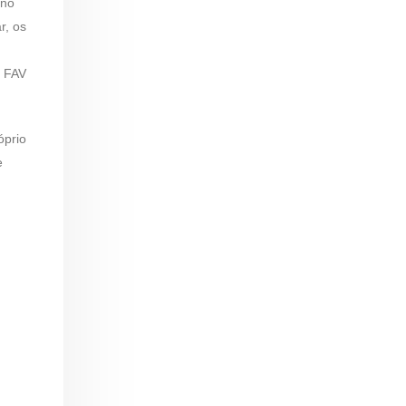
 no
r, os
a FAV
óprio
e