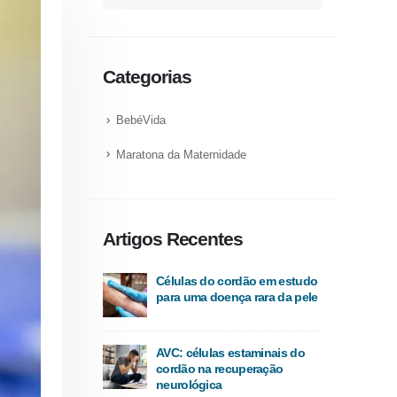
Categorias
BebéVida
Maratona da Maternidade
Artigos Recentes
Células do cordão em estudo
para uma doença rara da pele
AVC: células estaminais do
cordão na recuperação
neurológica