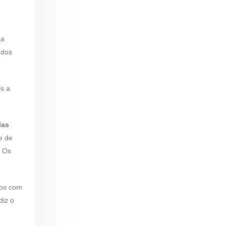
da
 dos
is a
las
e de
. Os
tos com
diz o