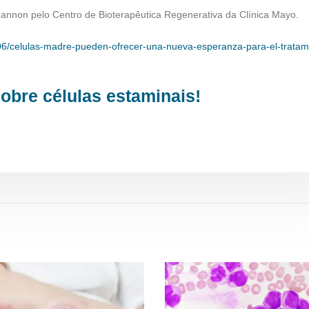
hannon pelo Centro de Bioterapêutica Regenerativa da Clínica Mayo.
/06/celulas-madre-pueden-ofrecer-una-nueva-esperanza-para-el-tratam
obre células estaminais!