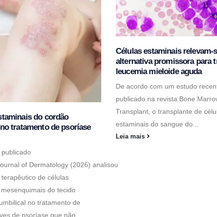
Células estaminais relevam-
alternativa promissora para t
leucemia mieloide aguda
De acordo com um estudo recen
publicado na revista Bone Marr
Transplant, o transplante de célu
staminais do cordão
estaminais do sangue do...
 no tratamento de psoríase
Leia mais
 publicado
 Journal of Dermatology (2026) analisou
 terapêutico de células
 mesenquimais do tecido
umbilical no tratamento de
ves de psoríase que não