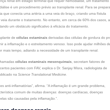
ça renal em estágio terminal que requer hemodiálise, um tratamento
iálise é um procedimento prévio ao transplante renal. Para se prepara
a que conecta uma artéria a uma veia do braço, criando uma fístula
a veia durante o tratamento. No entanto, em cerca de 60% dos casos, 
ando um obstáculo significativo à eficácia do tratamento.
splante de
células estaminais
derivadas das células de gordura do pr
ir a inflamação e o estreitamento venoso. Isso pode ajudar milhões d
por mais tempo, adiando a necessidade de um transplante renal.
 chamadas
células estaminais mesenquimais
, secretam fatores de
rtos pacientes com FAV, explica o Dr. Sanjay Misra, radiologista de
publicado na
Science Translational Medicine
.
s anti-inflamatórias”, afirma. “A inflamação é um grande problema,
acterística comum de muitas doenças: doenças cardíacas, doenças
s elas são causadas pela inflamação.”.