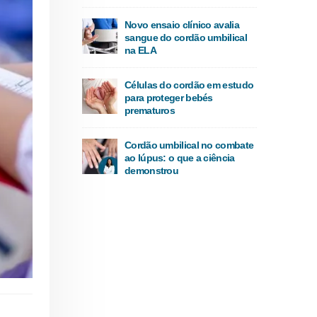
Novo ensaio clínico avalia
sangue do cordão umbilical
na ELA
Células do cordão em estudo
para proteger bebés
prematuros
Cordão umbilical no combate
ao lúpus: o que a ciência
demonstrou