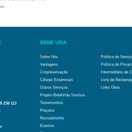
m...
:
BEBÉ VIDA
Sobre Nós
Política de Serviç
Vantagens
Política de Privac
Criopreservação
Intermediário de C
Células Estaminais
Livro de Reclama
Outros Serviços
Links Úteis
Projeto BebéVida Sorrisos
Testemunhos
8 258 113
Preçário
l
Recrutamento
Eventos
m