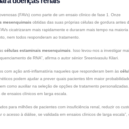
para doenças renais
riovenosas (FAVs) como parte de um ensaio clínico de fase 1. Onze
is mesenquimais
obtidas das suas próprias células de gordura antes 
s FAVs cicatrizaram mais rapidamente e duraram mais tempo na maioria
nto, nem todos responderam ao tratamento.
 às
células estaminais mesenquimais
. Isso levou-nos a investigar ma
equenciamento de RNA”, afirma o autor sénior Sreenivasulu Kilari.
ficos com ação anti-inflamatória naqueles que responderam bem às
célu
éticos podem ajudar a prever quais pacientes têm maior probabilidad
bem como auxiliar na seleção de opções de tratamento personalizadas
de ensaios clínicos em larga escala.
dos para milhões de pacientes com insuficiência renal, reduzir os cus
 o acesso à diálise, se validada em ensaios clínicos de larga escala”, 