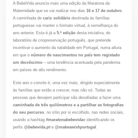
A BebéVida anuncia mais uma edição da Maratona da
Maternidade que se vai realizar nos dias
16 e 17 de outubro
.
A caminhada de
cariz solidário
destinada às famílias
portuguesas vai manter o formato virtual, à semelhança do
ano anterior. Esta é já a
5.ª edição
desta iniciativa, do
laboratório de criopreservação português, que pretende
incentivar o aumento da natalidade em Portugal, numa altura
em que o
número de nascimentos no país tem registado
um decréscimo
– uma tendência acentuada pela pandemia
em países de alto rendimento.
Este ano o convite é, uma vez mais, dirigido especialmente
às famílias que estão a crescer, mas não só. Todas as
pessoas que desejem participar são desafiadas a fazer uma
caminhada de três quilómetros e a partilhar as fotografias
do seu percurso
, no sítio por si escolhido, nas redes sociais,
usando a hashtag
#maratonabebevida
e identificando os
perfis
@bebevida.pt
e
@makeawishportugal
.