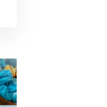
Células estaminais do cordão
umbilical podem melhorar lesões