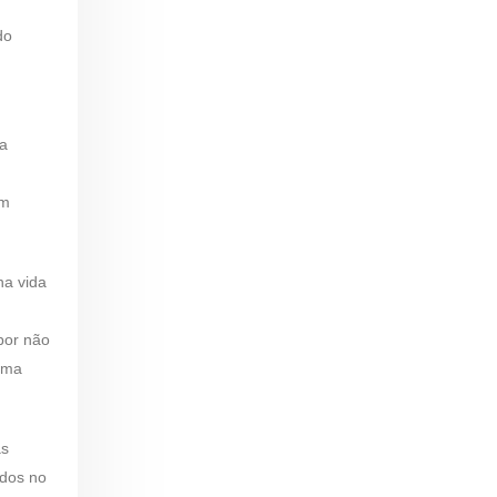
do
 a
em
na vida
por não
uma
as
ados no