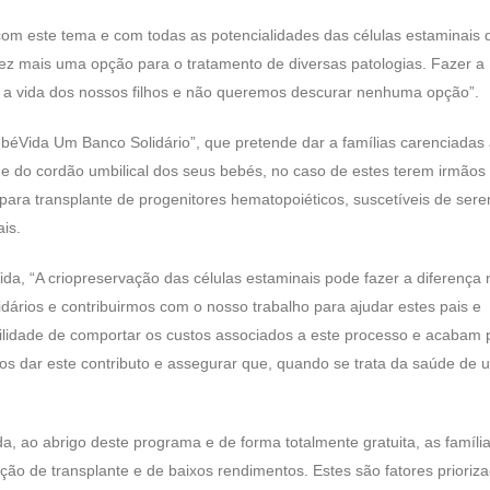
com este tema e com todas as potencialidades das células estaminais 
vez mais uma opção para o tratamento de diversas patologias. Fazer a
 a vida dos nossos filhos e não queremos descurar nenhuma opção”.
ebéVida Um Banco Solidário”, que pretende dar a famílias carenciadas
e do cordão umbilical dos seus bebés, no caso de estes terem irmãos
para transplante de progenitores hematopoiéticos, suscetíveis de ser
is.
da, “A criopreservação das células estaminais pode fazer a diferença 
idários e contribuirmos com o nosso trabalho para ajudar estes pais e
ibilidade de comportar os custos associados a este processo e acabam 
s dar este contributo e assegurar que, quando se trata da saúde de 
da, ao abrigo deste programa e de forma totalmente gratuita, as famíli
o de transplante e de baixos rendimentos. Estes são fatores prioriz