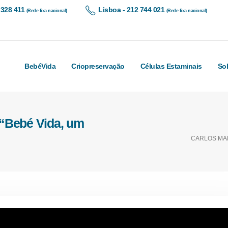
 328 411
Lisboa - 212 744 021
(Rede fixa nacional)
(Rede fixa nacional)
BebéVida
Criopreservação
Células Estaminais
So
a “Bebé Vida, um
CARLOS MAR