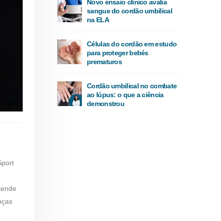
Novo ensaio clínico avalia
sangue do cordão umbilical
na ELA
Células do cordão em estudo
para proteger bebés
prematuros
Cordão umbilical no combate
ao lúpus: o que a ciência
demonstrou
Sport
tende
nças