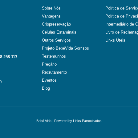
Sobre Nós
Política de Serviç
Vantagens
Política de Privac
Criopreservação
Intermediário de C
Células Estaminais
Livro de Reclama
Outros Serviços
Links Úteis
Projeto BebéVida Sorrisos
Testemunhos
8 258 113
Preçário
l
Recrutamento
Eventos
m
Blog
Bebé Vida
| Powered by
Links Patrocinados