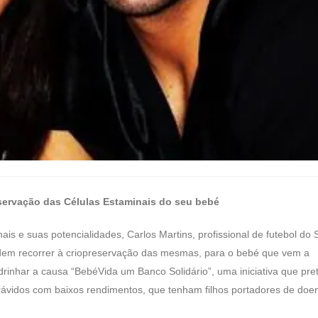
eservação das Células Estaminais do seu bebé
ais e suas potencialidades, Carlos Martins, profissional de futebol do 
cidem recorrer à criopreservação das mesmas, para o bebé que vem a
inhar a causa “BebéVida um Banco Solidário”, uma iniciativa que pre
 grávidos com baixos rendimentos, que tenham filhos portadores de doe