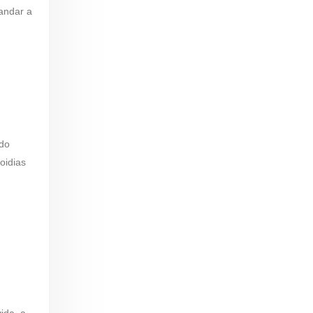
andar a
ado
oidias
ida, a