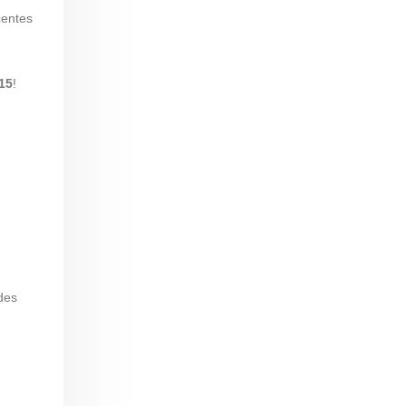
centes
15
!
des