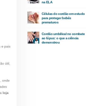
na ELA
Células do cordão em estudo
para proteger bebés
prematuros
Cordão umbilical no combate
ao lúpus: o que a ciência
demonstrou
 e pais
o útil,
e, onde
dades
ma
loja