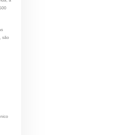
 500
as
, são
único