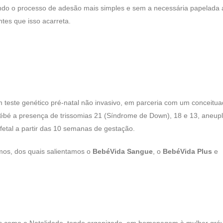
ando o processo de adesão mais simples e sem a necessária papelada 
tes que isso acarreta.
m teste genético pré-natal não invasivo, em parceria com um conceitu
bébé a presença de trissomias 21 (Síndrome de Down), 18 e 13, aneupl
etal a partir das 10 semanas de gestação.
amos, dos quais salientamos o
BebéVida Sangue
, o
BebéVida Plus
e
is como a Natalidade, tendo organizado, em homenagem à mulher gráv