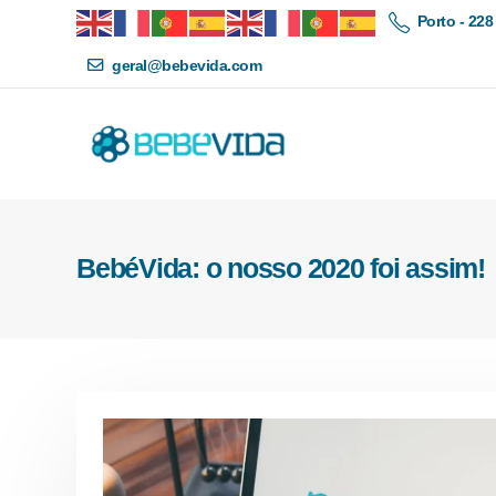
Porto - 228
geral@bebevida.com
BebéVida: o nosso 2020 foi assim!