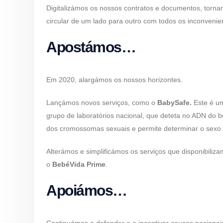
Digitalizámos os nossos contratos e documentos, torn
circular de um lado para outro com todos os inconvenien
Apostámos…
Em 2020, alargámos os nossos horizontes.
Lançámos novos serviços, como o
BabySafe.
Este é u
grupo de laboratórios nacional, que deteta no ADN do 
dos cromossomas sexuais e permite determinar o sexo f
Alterámos e simplificámos os serviços que disponibiliz
o
BebéVida Prime
.
Apoiámos…
Continuámos a defender e a incentivar causas naciona