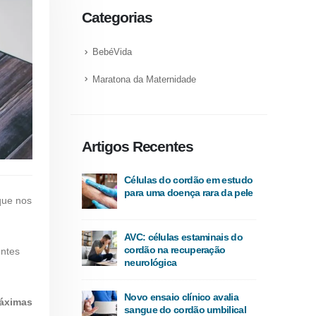
Categorias
BebéVida
Maratona da Maternidade
Artigos Recentes
Células do cordão em estudo
para uma doença rara da pele
que nos
AVC: células estaminais do
cordão na recuperação
entes
neurológica
Novo ensaio clínico avalia
máximas
sangue do cordão umbilical