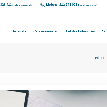
 328 411
Lisboa - 212 744 021
(Rede fixa nacional)
(Rede fixa nacional)
BebéVida
Criopreservação
Células Estaminais
So
INÍCIO