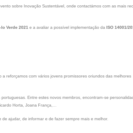
evento sobre Inovação Sustentável, onde contactámos com as mais re
-lo Verde 2021
e a avaliar a possível implementação da
ISO 14001/20
 a reforçamos com vários jovens promissores oriundos das melhores
as portuguesas. Entre estes novos membros, encontram-se personalida
icardo Horta, Joana França,…
 de ajudar, de informar e de fazer sempre mais e melhor.