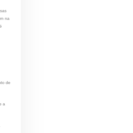
esas
am na
é
nto de
e a
.