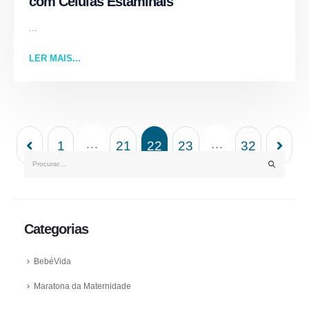
com Células Estaminais
...
LER MAIS...
…
…
1
21
22
23
32
Categorias
BebéVida
Maratona da Maternidade