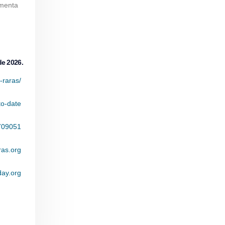
amenta
de 2026.
-raras/
to-date
2709051
as.org
ay.org