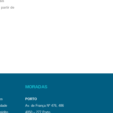
ais
do Medicamento aprovou um ensaio clínico
partir de
para tratar pacientes com lesão cerebral
adquirida...
Leia mais
MORADAS
os
PORTO
idade
Av. de França Nº 476, 486
rédito
4050 – 277 Porto