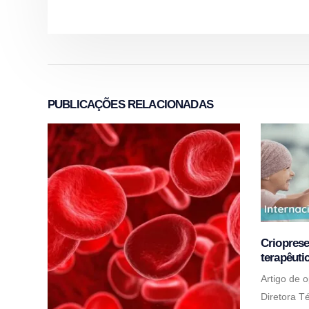
PUBLICAÇÕES
RELACIONADAS
Criopres
terapêuti
Artigo de 
Diretora T