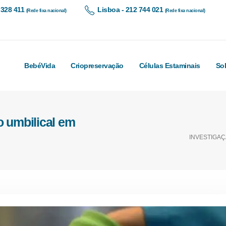
 328 411
Lisboa - 212 744 021
(Rede fixa nacional)
(Rede fixa nacional)
BebéVida
Criopreservação
Células Estaminais
So
o umbilical em
INVESTIGA