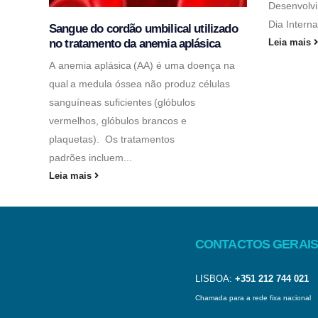
Desenvolv
Dia Interna
Sangue do cordão umbilical utilizado
no tratamento da anemia aplásica
Leia mais
A anemia aplásica (AA) é uma doença na
qual a medula óssea não produz células
sanguíneas suficientes (glóbulos
vermelhos, glóbulos brancos e
plaquetas). Os tratamentos
padrões incluem...
Leia mais
CONTACTOS GERAIS
LISBOA:
+351 212 744 021
Chamada para a rede fixa nacional