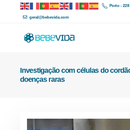
Porto - 228
geral@bebevida.com
Investigação com células do cordã
doenças raras