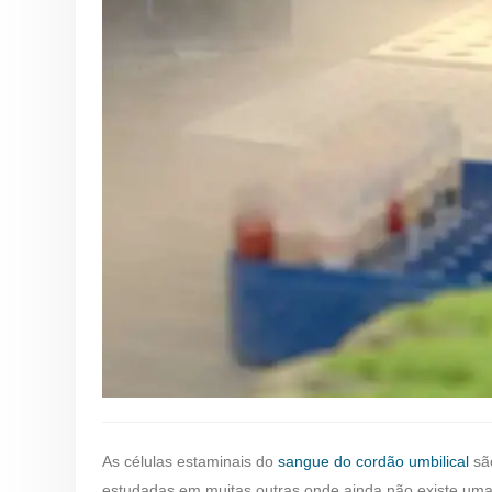
As células estaminais do
sangue do cordão umbilical
são
estudadas em muitas outras onde ainda não existe uma