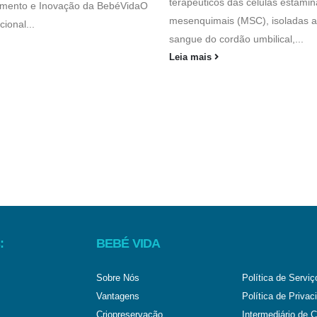
terapêuticos das células estamin
imento e Inovação da BebéVidaO
mesenquimais (MSC), isoladas a 
cional...
sangue do cordão umbilical,...
Leia mais
:
BEBÉ VIDA
Sobre Nós
Política de Serviç
Vantagens
Política de Privac
Criopreservação
Intermediário de C