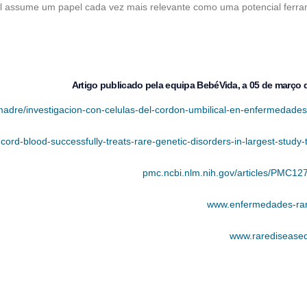
al assume um papel cada vez mais relevante como uma potencial ferr
Artigo publicado pela equipa BebéVida, a 05 de março 
s-madre/investigacion-con-celulas-del-cordon-umbilical-en-enfermedades
-cord-blood-successfully-treats-rare-genetic-disorders-in-largest-study-
pmc.ncbi.nlm.nih.gov/articles/PMC1
www.enfermedades-rar
www.rarediseased