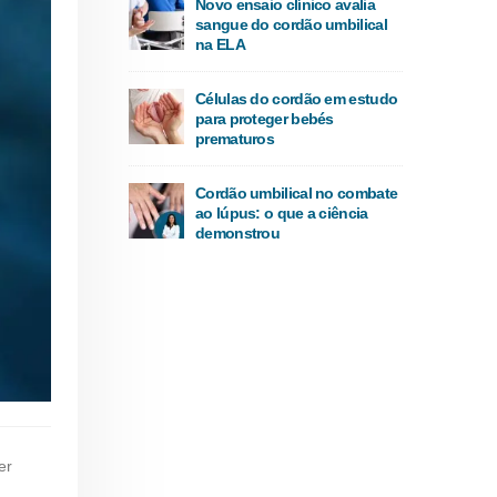
Novo ensaio clínico avalia
sangue do cordão umbilical
na ELA
Células do cordão em estudo
para proteger bebés
prematuros
Cordão umbilical no combate
ao lúpus: o que a ciência
demonstrou
er