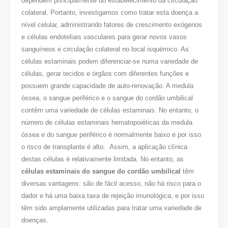
dependem principalmente do estabelecimento da circulação
colateral. Portanto, investigamos como tratar esta doença a
nível celular, administrando fatores de crescimento exógenos
e células endoteliais vasculares para gerar novos vasos
sanguíneos e circulação colateral no local isquémico. As
células estaminais podem diferenciar-se numa variedade de
células, gerar tecidos e órgãos com diferentes funções e
possuem grande capacidade de auto-renovação. A medula
óssea, o sangue periférico e o sangue do cordão umbilical
contêm uma variedade de células estaminais. No entanto, o
número de células estaminais hematopoiéticas da medula
óssea e do sangue periférico é normalmente baixo e por isso
o risco de transplante é alto. Assim, a aplicação clínica
destas células é relativamente limitada. No entanto, as
células estaminais do sangue do cordão umbilical
têm
diversas vantagens: são de fácil acesso, não há risco para o
dador e há uma baixa taxa de rejeição imunológica, e por isso
têm sido amplamente utilizadas para tratar uma variedade de
doenças.