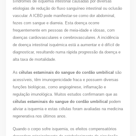
síndromes de isquemia intestinal causadas por diversas
etiologias de redução do fluxo sanguíneo intestinal ou oclusão
vascular. A ICBD pode manifestar-se como dor abdominal,
fezes com sangue e diarreia. Esta doença ocorre
frequentemente em pessoas de meia-idade e idosas, com
doenças cardiovasculares e cerebrovasculares. A incidência
de doença intestinal isquémica está a aumentar e é difícil de
diagnosticar, resultando numa rápida progressão da doença e
alta taxa de mortalidade.
As
células estaminais do sangue do cordão umbilical
são
acessíveis, têm imunogenicidade fraca e possuem diversas
funções biológicas, como angiogénese, inflamação e
regulação imunológica. Muitos estudos confirmaram que as
células estaminais do sangue do cordão umbilical
podem
aliviar a isquemia e estas células foram avaliadas na medicina
regenerativa nos últimos anos.
Quando o corpo sofre isquemia, os efeitos compensatórios