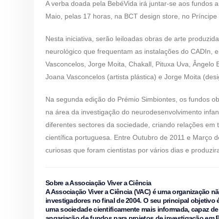
A verba doada pela BebéVida irá juntar-se aos fundos a
Maio, pelas 17 horas, na BCT design store, no Príncipe
Nesta iniciativa, serão leiloadas obras de arte produz
neurológico que frequentam as instalações do CADIn, 
Vasconcelos, Jorge Moita, Chakall, Pituxa Uva, Ângelo 
Joana Vasconcelos (artista plástica) e Jorge Moita (desi
Na segunda edição do Prémio Simbiontes, os fundos obt
na área da investigação do neurodesenvolvimento infant
diferentes sectores da sociedade, criando relações em t
científica portuguesa. Entre Outubro de 2011 e Março d
curiosas que foram cientistas por vários dias e produzira
Sobre a Associação Viver a Ciência
A Associação Viver a Ciência (VAC) é uma organização nã
investigadores no final de 2004. O seu principal objetiv
uma sociedade cientificamente mais informada, capaz de 
angariação de fundos para projetos de investigação em Po