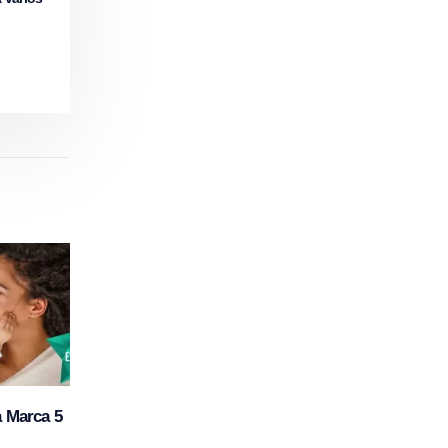
a Marca 5
Perturbações do Espetro do Autismo e
a utilização do Cordão Umbilical no