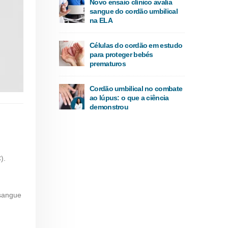
Novo ensaio clínico avalia
sangue do cordão umbilical
na ELA
Células do cordão em estudo
para proteger bebés
prematuros
Cordão umbilical no combate
ao lúpus: o que a ciência
demonstrou
).
 sangue