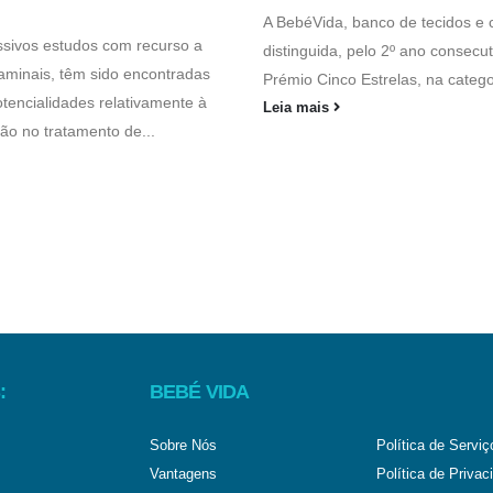
A BebéVida, banco de tecidos e c
sivos estudos com recurso a
distinguida, pelo 2º ano consecu
taminais, têm sido encontradas
Prémio Cinco Estrelas, na categor
otencialidades relativamente à
Leia mais
ção no tratamento de...
:
BEBÉ VIDA
Sobre Nós
Política de Serviç
Vantagens
Política de Privac