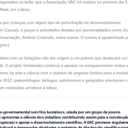
ngariados no leilão que a Associação VAC irá realizar no próximo dia 5
 Real, em Lisboa.
idas por crianças com algum tipo de perturbação no desenvolvimento
em Cascais, e peças e actividades doadas por personalidades como J
Encarnação, António Cristóvão, entre outros. O evento é apadrinhado p
gner).
idos com as licitações vão dar origem a um prémio que destacará um 
il. O projeto Simbiontes continua a apostar no enriquecimento mútuo 
orno da arte e ciência com o objetivo de angariar fundos para a invest
e 2012, paleontólogos, biólogos, astrónomos e geógrafos orientaram c
m conteúdos artísticos a leiloar.
o-governamental sem fins lucrativos, criada por um grupo de jovens
o é aproximar a ciência dos cidadãos contribuindo assim para a construçã
apreciar e apoiar o desenvolvimento científico. A VAC promove regularm
rtugal e desenvolve atividades e materiais de divulgação científica para