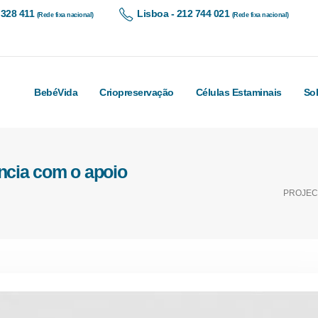
 328 411
Lisboa - 212 744 021
(Rede fixa nacional)
(Rede fixa nacional)
BebéVida
Criopreservação
Células Estaminais
So
ência com o apoio
PROJECT