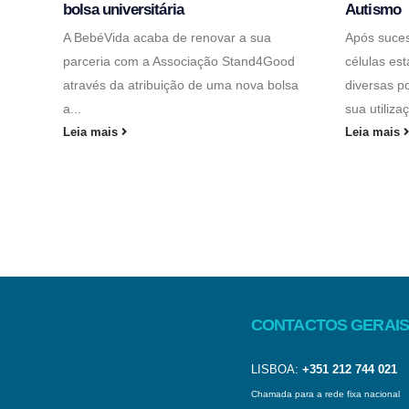
bolsa universitária
Autismo
A BebéVida acaba de renovar a sua
Após suces
parceria com a Associação Stand4Good
células es
através da atribuição de uma nova bolsa
diversas p
a...
sua utiliza
Leia mais
Leia mais
CONTACTOS GERAIS
LISBOA:
+351 212 744 021
Chamada para a rede fixa nacional