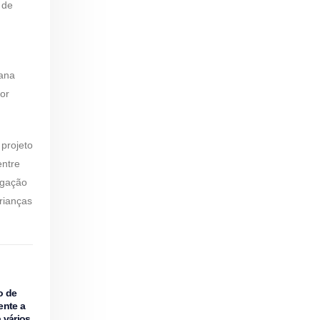
 de
oana
or
projeto
entre
igação
rianças
o de
ente a
 vários