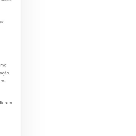
es
como
tação
ém-
lteram