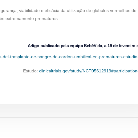
gurança, viabilidade e eficácia da utilização de glóbulos vermelhos do
és extremamente prematuros.
Artigo publicado pela equipa BebéVida, a 19 de fevereiro 
ios-del-trasplante-de-sangre-de-cordon-umbilical-en-prematuros-estudio-
Estudo:
clinicaltrials.gov/study/NCT05612919#participation-