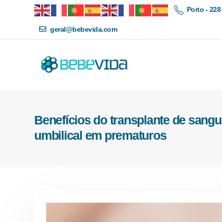
Porto - 228
geral@bebevida.com
Benefícios do transplante de sang
umbilical em prematuros