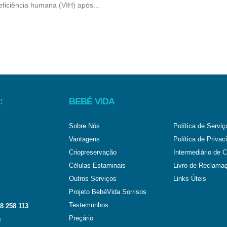
ficiência humana (VIH) após...
:
BEBÉ VIDA
Sobre Nós
Política de Serviç
Vantagens
Política de Privac
Criopreservação
Intermediário de C
Células Estaminais
Livro de Reclama
Outros Serviços
Links Úteis
Projeto BebéVida Sorrisos
Testemunhos
8 258 113
Preçário
l