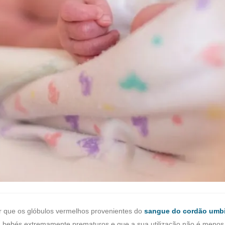
r que os glóbulos vermelhos provenientes do
sangue do cordão umbi
m bebés extremamente prematuros e que a sua utilização não é menos 