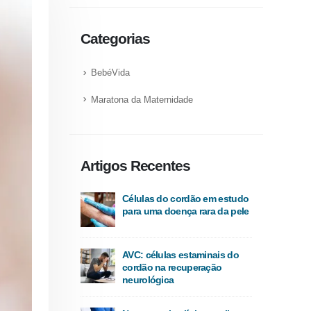
Categorias
BebéVida
Maratona da Maternidade
Artigos Recentes
Células do cordão em estudo
para uma doença rara da pele
AVC: células estaminais do
cordão na recuperação
neurológica