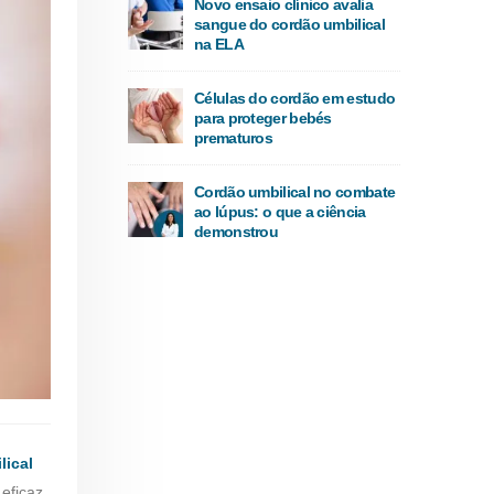
Novo ensaio clínico avalia
sangue do cordão umbilical
na ELA
Células do cordão em estudo
para proteger bebés
prematuros
Cordão umbilical no combate
ao lúpus: o que a ciência
demonstrou
lical
eficaz