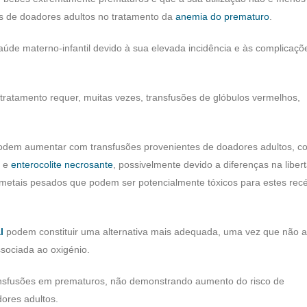
es de doadores adultos no tratamento da
anemia do prematuro
.
úde materno-infantil devido à sua elevada incidência e às complicaçõ
ratamento requer, muitas vezes, transfusões de glóbulos vermelhos,
odem aumentar com transfusões provenientes de doadores adultos, 
e
enterocolite necrosante
, possivelmente devido a diferenças na liber
metais pesados que podem ser potencialmente tóxicos para estes rec
l
podem constituir uma alternativa mais adequada, uma vez que não a
ssociada ao oxigénio.
ransfusões em prematuros, não demonstrando aumento do risco de
ores adultos.