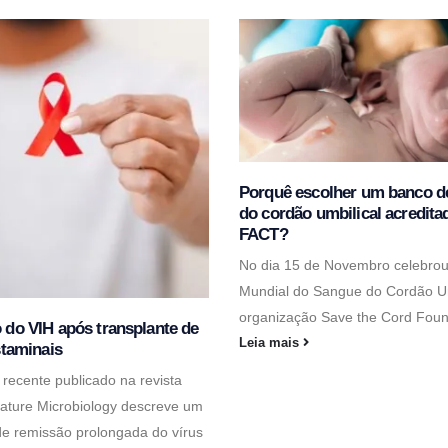
Porquê escolher um banco d
do cordão umbilical acredita
FACT?
No dia 15 de Novembro celebrou
Mundial do Sangue do Cordão Um
organização Save the Cord Found
do VIH após transplante de
Leia mais
staminais
recente publicado na revista
 Nature Microbiology descreve um
de remissão prolongada do vírus