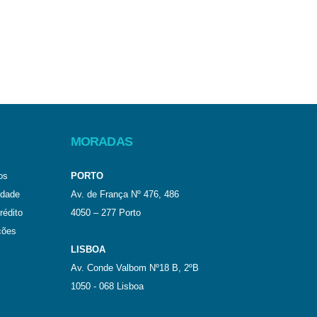
MORADAS
os
PORTO
idade
Av. de França Nº 476, 486
rédito
4050 – 277 Porto
ções
LISBOA
Av. Conde Valbom Nº18 B, 2ºB
1050 - 068 Lisboa