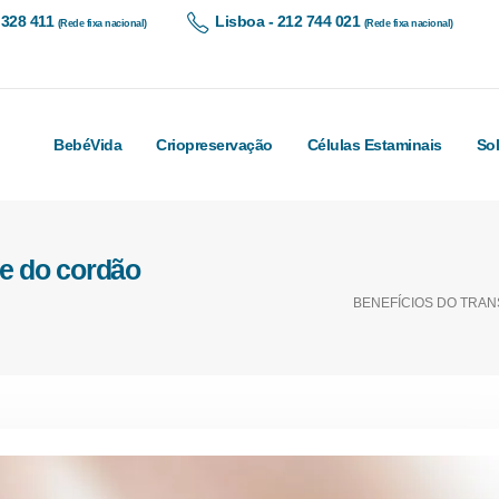
 328 411
Lisboa - 212 744 021
(Rede fixa nacional)
(Rede fixa nacional)
BebéVida
Criopreservação
Células Estaminais
So
ue do cordão
BENEFÍCIOS DO TRA