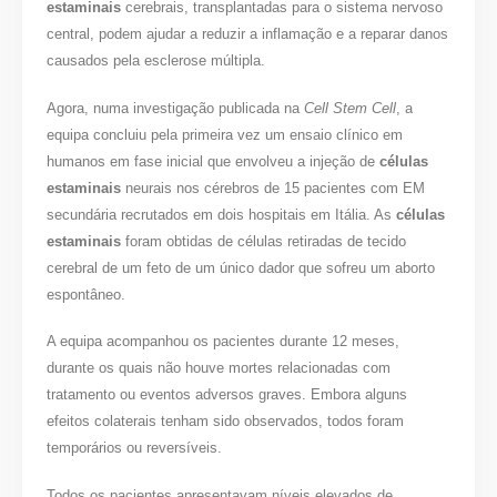
estaminais
cerebrais, transplantadas para o sistema nervoso
central, podem ajudar a reduzir a inflamação e a reparar danos
causados ​​pela esclerose múltipla.
Agora, numa investigação publicada na
Cell Stem Cell
, a
equipa concluiu pela primeira vez um ensaio clínico em
humanos em fase inicial que envolveu a injeção de
células
estaminais
neurais nos cérebros de 15 pacientes com EM
secundária recrutados em dois hospitais em Itália. As
células
estaminais
foram obtidas de células retiradas de tecido
cerebral de um feto de um único dador que sofreu um aborto
espontâneo.
A equipa acompanhou os pacientes durante 12 meses,
durante os quais não houve mortes relacionadas com
tratamento ou eventos adversos graves. Embora alguns
efeitos colaterais tenham sido observados, todos foram
temporários ou reversíveis.
Todos os pacientes apresentavam níveis elevados de