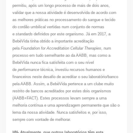
permitiu, após um longo processo de mais de dois anos,
validar que a nossa atividade é desenvolvida de acordo com
as melhores práticas no processamento do sangue e tecido
do cordão umbilical vertidas num conjunto de normas
e
standards
definidos por este organismo. Já em 2017, a
BebéVida tinha obtido a importante acreditação
pela
Foundation for Accreditation Cellular Therapies
, num
processo em tudo semelhante ao da AABB, mas como a
BebéVida nunca fica satisfeita com o seu nível
de
performance
técnica, investiu recursos humanos e
financeiros neste desafio de acreditar o seu laboratório/banco
pela AABB. Assim, a BebéVida pertence a um clube muito
restrito de bancos acreditados por estes dois organismos
(AABB+FACT). Estes processos levam sempre a uma
melhoria contínua e uma aprendizagem permanente que são o
lema da nossa atividade. Nunca satisfeitos e, por isso,
sempre com vontade de melhorar.
HN- Atualmente, que outros laboratórios têm esta