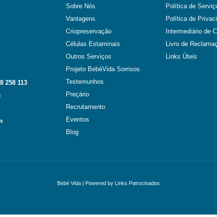
Sobre Nós
Política de Serviç
Vantagens
Política de Privac
Criopreservação
Intermediário de C
Células Estaminais
Livro de Reclama
Outros Serviços
Links Úteis
Projeto BebéVida Sorrisos
Testemunhos
8 258 113
Preçário
l
Recrutamento
Eventos
m
Blog
Bebé Vida
| Powered by
Links Patrocinados