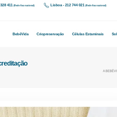
 328 411
Lisboa - 212 744 021
(Rede fixa nacional)
(Rede fixa nacional)
BebéVida
Criopreservação
Células Estaminais
So
creditação
A BEBÉV