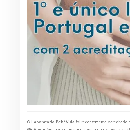
O
Laboratório BebéVida
foi recentemente Acreditado 
Biotherapies
,
para o processamento de sangue e tecido