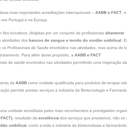
duas mais importantes acreditações internacionais –
AABB e FACT
, e
co em Portugal e na Europa.
fins lucrativos, dirigidas por um conjunto de profissionais
altamente
s atividades dos
bancos de sangue e tecido do cordão umbilical
. E
e os Profissionais de Saúde envolvidos nas atividades, mas acima de t
 tratamento. Para além deste propósito, a
AABB
e FACT
nais de saúde envolvidos nas atividades permitindo uma majoração da
mento da
AABB
como unidade qualificada para produtos de terapia cel
lificação permite prestar serviços à indústria da Biotecnologia e Farmacê
 uma unidade acreditada pelos mais reconhecidos e prestigiados orga
e FACT)
, resultado da
excelência
dos serviços que prestamos, não só 
rdão umbilical,
como a toda a indústria da biotecnologia e farmacêuti