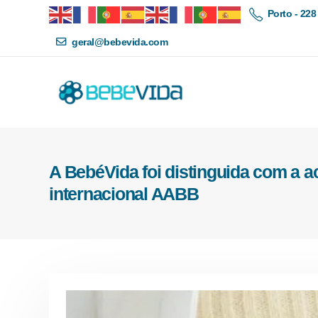
Porto - 228
geral@bebevida.com
A BebéVida foi distinguida com a a
internacional AABB