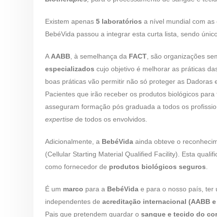
Existem apenas
5 laboratórios
a nível mundial com as 
BebéVida passou a integrar esta curta lista, sendo úni
A
AABB
, à semelhança da
FACT
, são organizações sem 
especializados
cujo objetivo é melhorar as práticas da
boas práticas vão permitir não só proteger as Dadoras 
Pacientes que irão receber os produtos biológicos para
asseguram formação pós graduada a todos os profissio
expertise
de todos os envolvidos.
Adicionalmente, a
BebéVida
ainda obteve o reconheci
(Cellular Starting Material Qualified Facility). Esta qua
como fornecedor de
produtos biológicos seguros
.
É um
marco
para a
BebéVida
e para o nosso país, ter
independentes de
acreditação internacional (AABB 
Pais que pretendem guardar o
sangue
e tecido do co