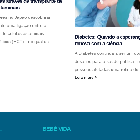
as através de transplante de
staminais
ores no Japão descobriram
te uma ligação entre o
e de células estaminais
Diabetes: Quando a esperanç
ticas (HCT) - no qual as
renova com a ciência
A Diabetes continua a ser um do
desafios para a saúde pública, 
pessoas afetadas uma rotina de.
Leia mais
:
BEBÉ VIDA