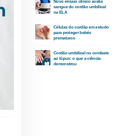
Novo ensaio clínico avalia
sangue do cordão umbilical
na ELA
Células do cordão em estudo
para proteger bebés
prematuros
Cordão umbilical no combate
ao lúpus: o que a ciência
demonstrou