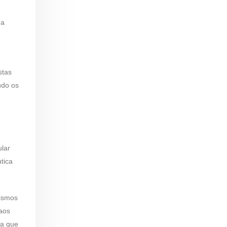
 a
stas
udo os
ular
utica
nismos
aos
ca que