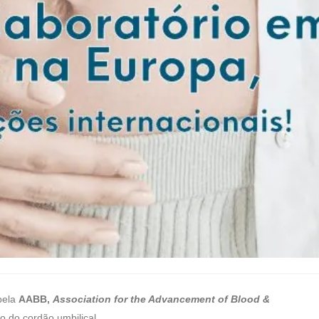
pela
AABB,
Association for the Advancement of Blood &
 do cordão umbilical.