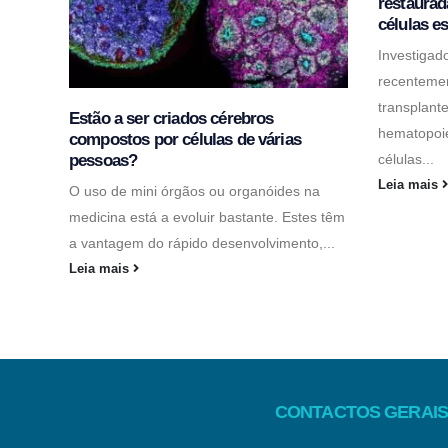
restaurad
células e
Investigad
recentemen
transplant
Estão a ser criados cérebros
hematopoié
compostos por células de várias
pessoas?
células...
Leia mais
O uso de mini órgãos ou organóides na
medicina está a evoluir bastante. Estes têm
a vantagem do rápido desenvolvimento,...
Leia mais
CONTACTOS GERAIS