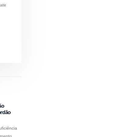
ate
ão
ordão
ficiência
amento