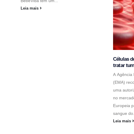
BebéVida têm um...
Leia mais
Células d
tratar tu
A Agência
(EMA) rec
uma autori
no mercad
Europeia p
sangue do.
Leia mais