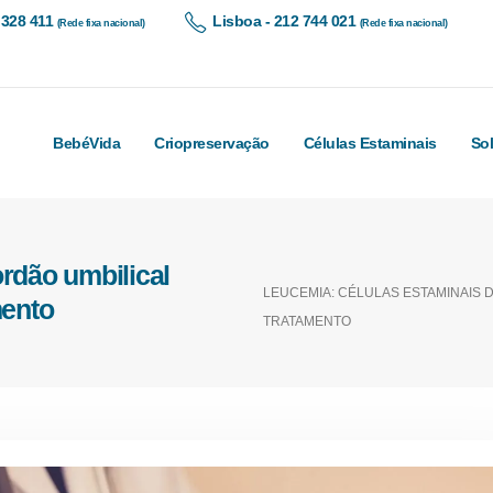
 328 411
Lisboa - 212 744 021
(Rede fixa nacional)
(Rede fixa nacional)
BebéVida
Criopreservação
Células Estaminais
So
rdão umbilical
LEUCEMIA: CÉLULAS ESTAMINAIS 
mento
TRATAMENTO