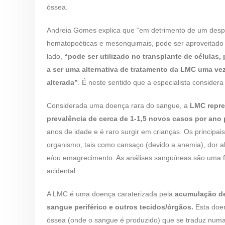
óssea.
Andreia Gomes explica que “em detrimento de um desperd
hematopoéticas e mesenquimais, pode ser aproveitado pa
lado,
“pode ser utilizado no transplante de células,
a ser uma alternativa de tratamento da LMC uma ve
alterada”
. É neste sentido que a especialista considera
Considerada uma doença rara do sangue, a
LMC repre
prevalência de cerca de 1-1,5 novos casos por ano p
anos de idade e é raro surgir em crianças. Os principa
organismo, tais como cansaço (devido a anemia), dor a
e/ou emagrecimento. As análises sanguíneas são uma f
acidental.
A LMC é uma doença caraterizada pela
acumulação de
sangue periférico e outros tecidos/órgãos.
Esta doen
óssea (onde o sangue é produzido) que se traduz numa