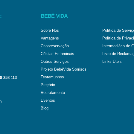
:
BEBÉ VIDA
Sobre Nós
Política de Serviç
Vantagens
Política de Privac
Criopreservação
Intermediário de C
Células Estaminais
Livro de Reclama
Outros Serviços
Links Úteis
Projeto BebéVida Sorrisos
Testemunhos
8 258 113
Preçário
l
Recrutamento
Eventos
m
Blog