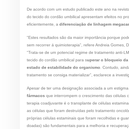
De acordo com um estudo publicado este ano na revista
do tecido do cordão umbilical apresentam efeitos no p
eficientemente, a
diferenciação de linhagem megacar
“Estes resultados são da maior importância porque po
sem recorrer á quimioterapia”, refere Andreia Gomes, 
“Trata-se de um potencial regime de tratamento anti-
tecido do cordão umbilical para s
uperar o bloqueio da
estado de estabilidade do organismo
. Contudo, aind
tratamento se consiga materializar”, esclarece a investi
Apesar de ter uma designação associada a um estigma
fármacos
que interrompem o crescimento das células c
terapia coadjuvante é o transplante de células estami
as células que foram destruídas pelo tratamento oncoló
próprias células estaminais que foram recolhidas e gua
doadas) são fundamentais para a melhoria e recupera