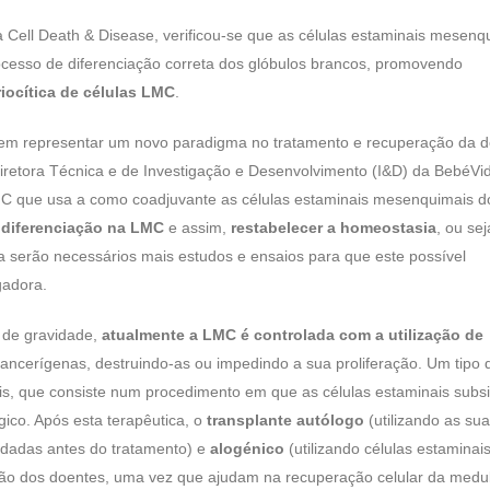
 Cell Death & Disease, verificou-se que as células estaminais mesenq
rocesso de diferenciação correta dos glóbulos brancos, promovendo
iocítica de células LMC
.
dem representar um novo paradigma no tratamento e recuperação da 
Diretora Técnica e de Investigação e Desenvolvimento (I&D) da BebéVi
LMC que usa a como coadjuvante as células estaminais mesenquimais d
 diferenciação na LMC
e assim,
restabelecer a homeostasia
, ou sej
a serão necessários mais estudos e ensaios para que este possível
gadora.
 de gravidade,
atualmente a LMC é controlada com a utilização de
ancerígenas, destruindo-as ou impedindo a sua proliferação. Um tipo 
nais, que consiste num procedimento em que as células estaminais subs
gico. Após esta terapêutica, o
transplante autólogo
(utilizando as su
rdadas antes do tratamento) e
alogénico
(utilizando células estaminai
ção dos doentes, uma vez que ajudam na recuperação celular da medu