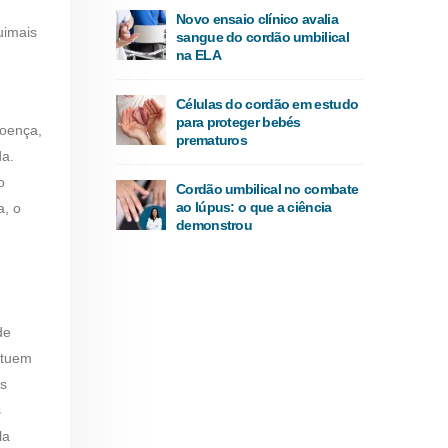
Novo ensaio clínico avalia
uimais
sangue do cordão umbilical
na ELA
Células do cordão em estudo
para proteger bebés
doença,
prematuros
da.
o
Cordão umbilical no combate
ao lúpus: o que a ciência
a, o
demonstrou
de
ituem
as
s
la