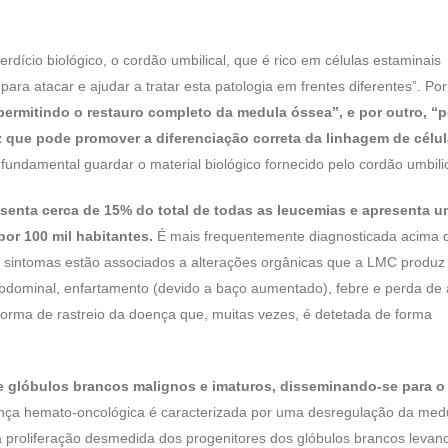
ício biológico, o cordão umbilical, que é rico em células estaminais
ra atacar e ajudar a tratar esta patologia em frentes diferentes”. Po
 permitindo o restauro completo da medula óssea”, e por outro, “p
z que pode promover a diferenciação correta da linhagem de célu
 fundamental guardar o material biológico fornecido pelo cordão umbilic
senta cerca de 15% do total de todas as leucemias e apresenta 
or 100 mil habitantes.
É mais frequentemente diagnosticada acima 
is sintomas estão associados a alterações orgânicas que a LMC produz
bdominal, enfartamento (devido a baço aumentado), febre e perda de 
orma de rastreio da doença que, muitas vezes, é detetada de forma
 glóbulos brancos malignos e imaturos, disseminando-se para o
ça hemato-oncológica é caracterizada por uma desregulação da med
 proliferação desmedida dos progenitores dos glóbulos brancos levan