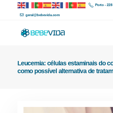
Porto - 228
geral@bebevida.com
Leucemia: células estaminais do co
como possível alternativa de trata