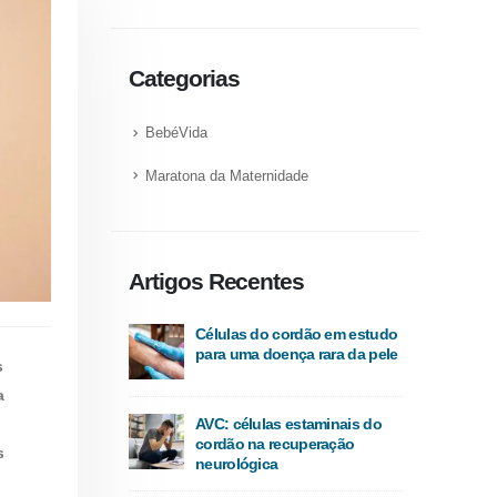
Categorias
BebéVida
Maratona da Maternidade
Artigos Recentes
Células do cordão em estudo
para uma doença rara da pele
s
a
AVC: células estaminais do
cordão na recuperação
s
neurológica