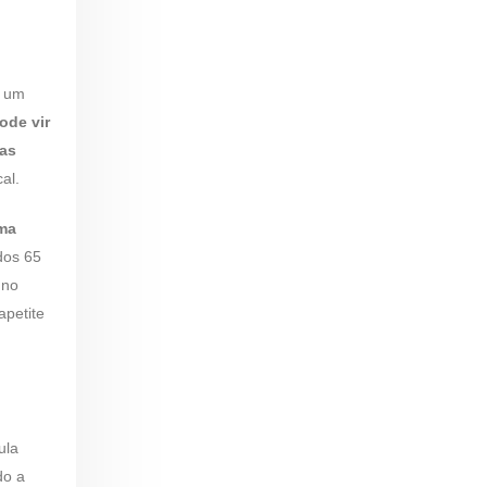
r um
ode vir
las
al.
uma
dos 65
 no
apetite
ula
do a