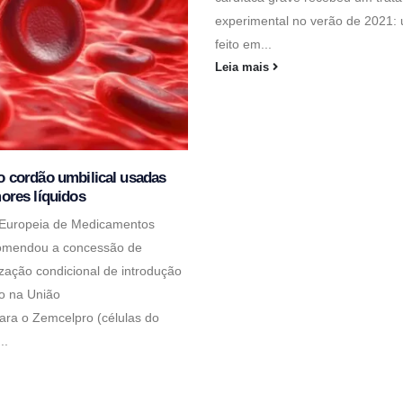
experimental no verão de 2021:
feito em...
Leia mais
o cordão umbilical usadas
mores líquidos
 Europeia de Medicamentos
omendou a concessão de
zação condicional de introdução
o na União
ara o Zemcelpro (células do
..