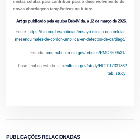
destas células para contribuir para o desenvolvimento de
novas abordagens terapêuticas no futuro
.
Artigo publicado pela equipa BebéVida, a 12 de março de 2026.
Fonte:
https://bio-cord.es/noticias/ensayo-clinico-con-celulas-
mesenquimales-de-cordon-umbilical-en-defectos-de-cartilago/
Estudo:
pmc.ncbi.nlm.nih.gov/articles/PMC7809531/
Fase final do estudo:
clinicaltrials.gov/study/NCT01733186?
tab=study
PUBLICAÇÕES
RELACIONADAS